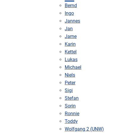
Bernd
Ingo
Jannes
Jan
Jarne
Karin
Kettel
Lukas
Michael
Niels
Peter
Sigi
Stefan
Sorin
Ronnie
Toddy
Wolfgang 2 (UNW)