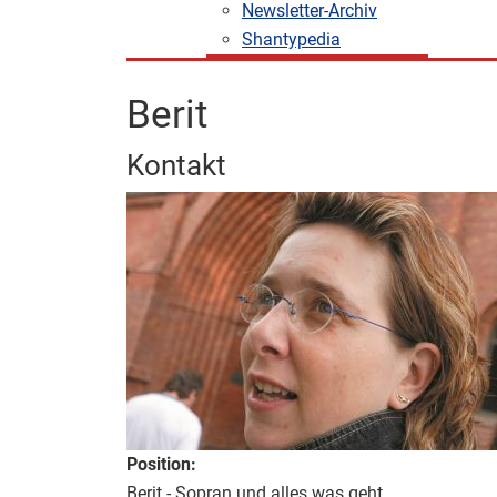
Newsletter-Archiv
Shantypedia
Berit
Kontakt
Position:
Berit - Sopran und alles was geht