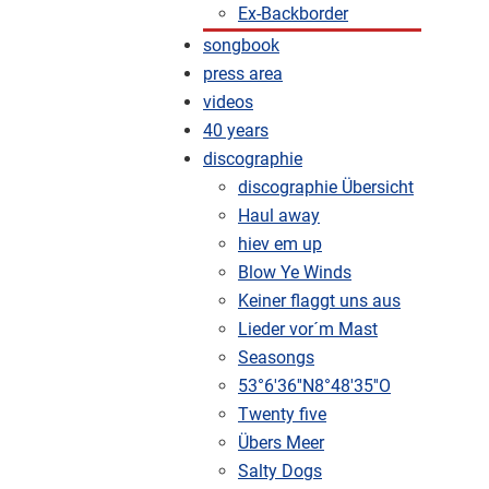
Ex-Backborder
songbook
press area
videos
40 years
discographie
discographie Übersicht
Haul away
hiev em up
Blow Ye Winds
Keiner flaggt uns aus
Lieder vor´m Mast
Seasongs
53°6'36''N8°48'35''O
Twenty five
Übers Meer
Salty Dogs