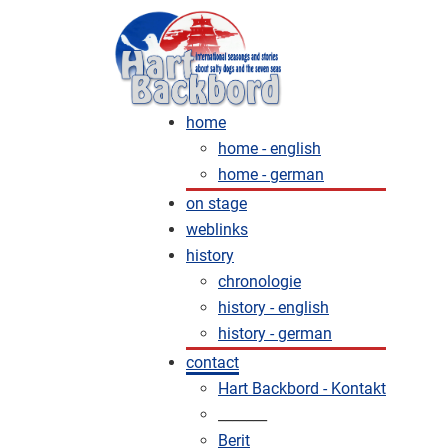
home
home - english
home - german
on stage
weblinks
history
chronologie
history - english
history - german
contact
Hart Backbord - Kontakt
_______
Berit