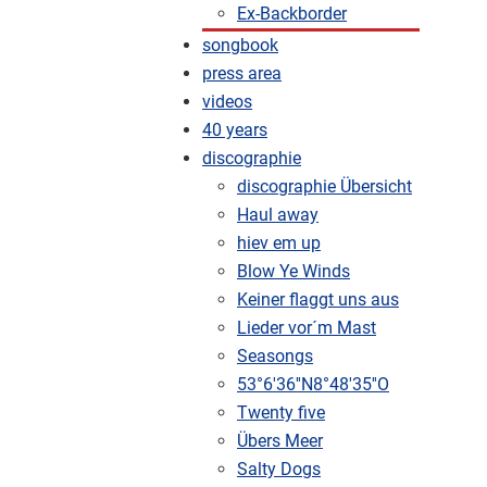
Ex-Backborder
songbook
press area
videos
40 years
discographie
discographie Übersicht
Haul away
hiev em up
Blow Ye Winds
Keiner flaggt uns aus
Lieder vor´m Mast
Seasongs
53°6'36''N8°48'35''O
Twenty five
Übers Meer
Salty Dogs