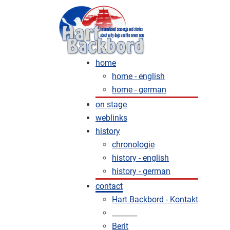
home
home - english
home - german
on stage
weblinks
history
chronologie
history - english
history - german
contact
Hart Backbord - Kontakt
_______
Berit