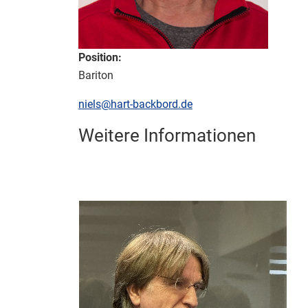
Position:
Bariton
E-Mail:
niels@hart-backbord.de
Weitere Informationen
Weitere Informationen