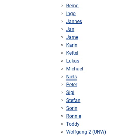
Bernd
Ingo
Jannes
Jan
Jarne
Karin
Kettel
Lukas
Michael
Niels
Peter
Sigi
Stefan
Sorin
Ronnie
Toddy
Wolfgang 2 (UNW)