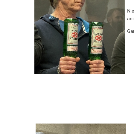
Nie
and
Gan