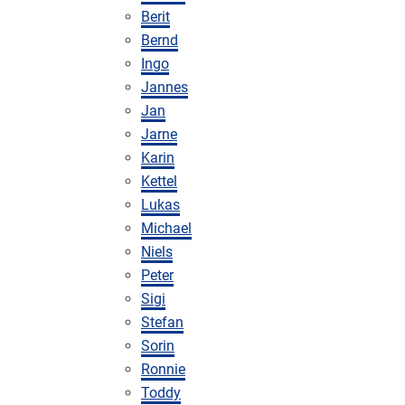
Berit
Bernd
Ingo
Jannes
Jan
Jarne
Karin
Kettel
Lukas
Michael
Niels
Peter
Sigi
Stefan
Sorin
Ronnie
Toddy