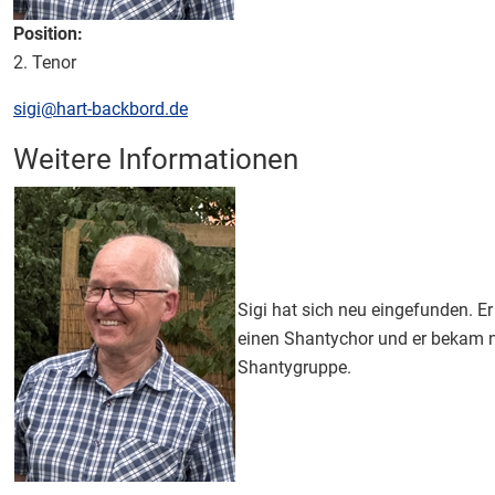
Position:
2. Tenor
E-Mail:
sigi@hart-backbord.de
Weitere Informationen
Weitere Informationen
Sigi hat sich neu eingefunden. Er
einen Shantychor und er bekam n
Shantygruppe.