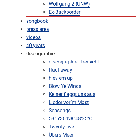
Wolfgang 2 (UNW)
Ex-Backborder
songbook
press area
videos
40 years
discographie
discographie Übersicht
Haul away
hiev em up
Blow Ye Winds
Keiner flaggt uns aus
Lieder vor´m Mast
Seasongs
53°6'36''N8°48'35''O
Twenty five
Übers Meer