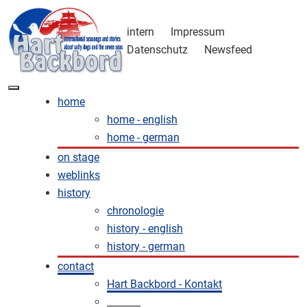
intern
Impressum
Datenschutz
Newsfeed
home
home - english
home - german
on stage
weblinks
history
chronologie
history - english
history - german
contact
Hart Backbord - Kontakt
_______