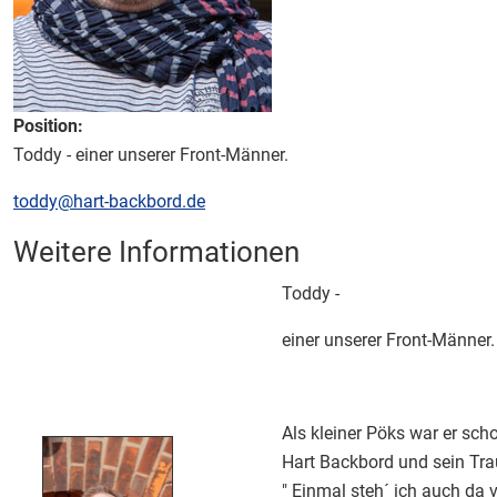
Position:
Toddy - einer unserer Front-Männer.
E-Mail:
toddy@hart-backbord.de
Weitere Informationen
Weitere Informationen
Toddy -
einer unserer Front-Männer.
Als kleiner Pöks war er sc
Hart Backbord und sein Tr
" Einmal steh´ ich auch da v