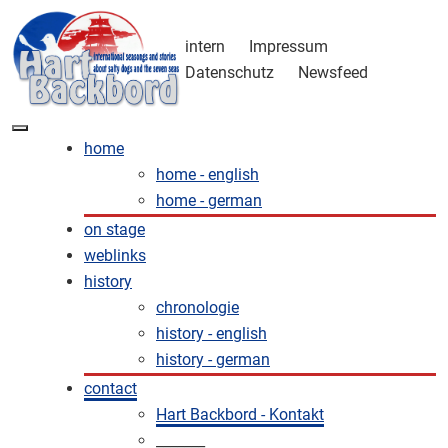
intern
Impressum
Datenschutz
Newsfeed
home
home - english
home - german
on stage
weblinks
history
chronologie
history - english
history - german
contact
Hart Backbord - Kontakt
_______