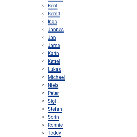
Berit
Bernd
Ingo
Jannes
Jan
Jarne
Karin
Kettel
Lukas
Michael
Niels
Peter
Sigi
Stefan
Sorin
Ronnie
Toddy