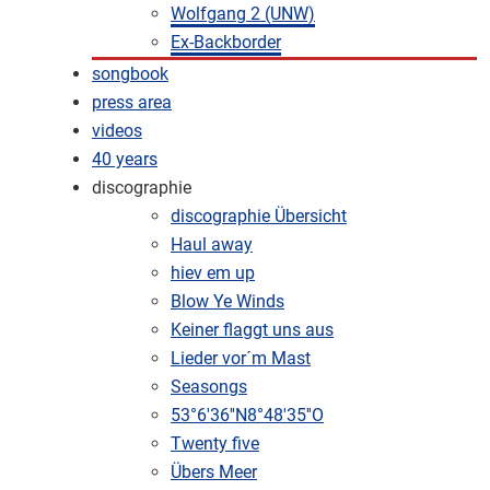
Wolfgang 2 (UNW)
Ex-Backborder
songbook
press area
videos
40 years
discographie
discographie Übersicht
Haul away
hiev em up
Blow Ye Winds
Keiner flaggt uns aus
Lieder vor´m Mast
Seasongs
53°6'36''N8°48'35''O
Twenty five
Übers Meer