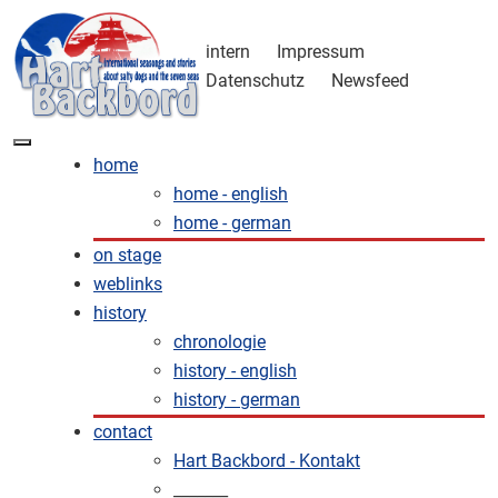
intern
Impressum
Datenschutz
Newsfeed
home
home - english
home - german
on stage
weblinks
history
chronologie
history - english
history - german
contact
Hart Backbord - Kontakt
_______