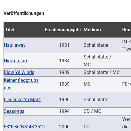
Veröffentlichungen
Titel
Erscheinungsjahr
Medium
Bem
ist 
Haul away
1981
Schallplatte
"Twe
Schallplatte /
Hiev em up
1984
MC
Blow Ye Winds
1989
Schallplatte / MC
Keiner flaggt uns
1989
MC
Für 
aus
Lieder vor'm Mast
1990
Schallplatte
Seasongs
1994
CD / MC
Wer
53°6'36''N8°48'35''O
2000
CD
die