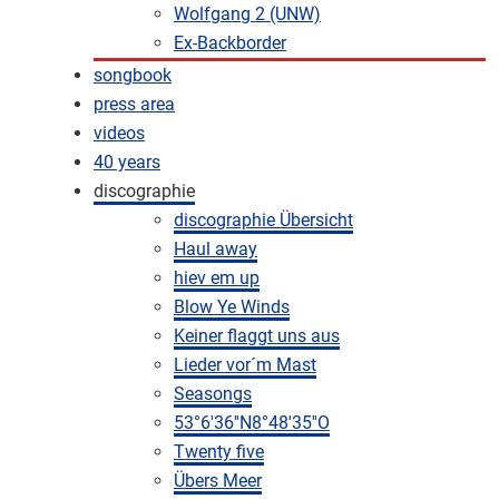
Wolfgang 2 (UNW)
Ex-Backborder
songbook
press area
videos
40 years
discographie
discographie Übersicht
Haul away
hiev em up
Blow Ye Winds
Keiner flaggt uns aus
Lieder vor´m Mast
Seasongs
53°6'36''N8°48'35''O
Twenty five
Übers Meer