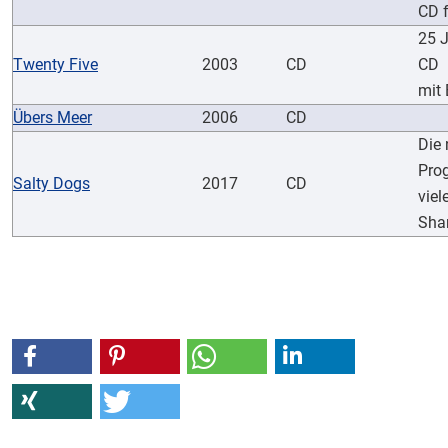
CD f
25 J
Twenty Five
2003
CD
CD
mit
Übers Meer
2006
CD
Die 
Pro
Salty Dogs
2017
CD
viel
Sh