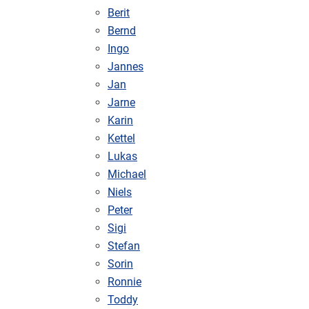
Berit
Bernd
Ingo
Jannes
Jan
Jarne
Karin
Kettel
Lukas
Michael
Niels
Peter
Sigi
Stefan
Sorin
Ronnie
Toddy