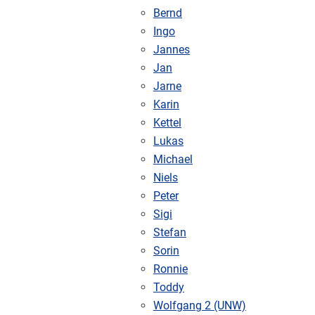
Bernd
Ingo
Jannes
Jan
Jarne
Karin
Kettel
Lukas
Michael
Niels
Peter
Sigi
Stefan
Sorin
Ronnie
Toddy
Wolfgang 2 (UNW)