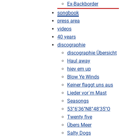
Ex-Backborder
songbook
press area
videos
40 years
discographie
discographie Übersicht
Haul away
hiev em up
Blow Ye Winds
Keiner flaggt uns aus
Lieder vor´m Mast
Seasongs
53°6'36''N8°48'35''O
Twenty five
Übers Meer
Salty Dogs