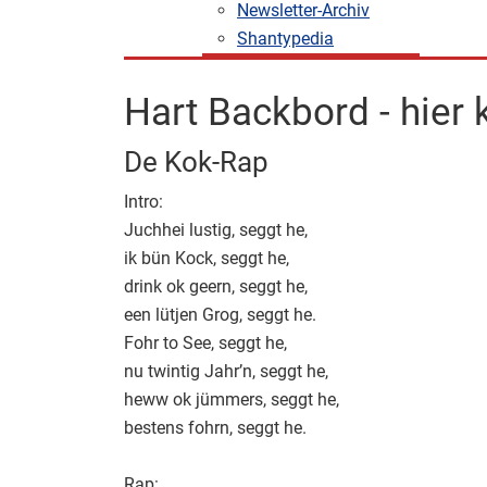
Newsletter-Archiv
Shantypedia
Hart Backbord - hier
De Kok-Rap
Intro:
Juchhei lustig, seggt he,
ik bün Kock, seggt he,
drink ok geern, seggt he,
een lütjen Grog, seggt he.
Fohr to See, seggt he,
nu twintig Jahr’n, seggt he,
heww ok jümmers, seggt he,
bestens fohrn, seggt he.
Rap: