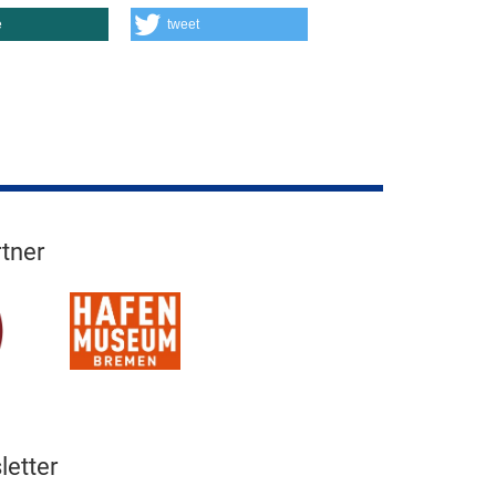
e
tweet
tner
etter