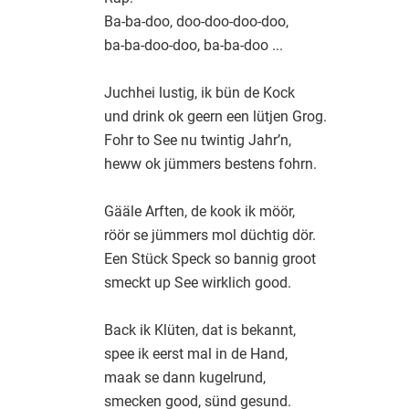
Ba-ba-doo, doo-doo-doo-doo,
ba-ba-doo-doo, ba-ba-doo ...
Juchhei lustig, ik bün de Kock
und drink ok geern een lütjen Grog.
Fohr to See nu twintig Jahr’n,
heww ok jümmers bestens fohrn.
Gääle Arften, de kook ik möör,
röör se jümmers mol düchtig dör.
Een Stück Speck so bannig groot
smeckt up See wirklich good.
Back ik Klüten, dat is bekannt,
spee ik eerst mal in de Hand,
maak se dann kugelrund,
smecken good, sünd gesund.