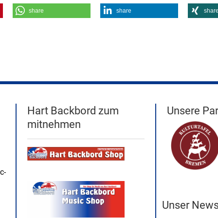
share
share
shar
Hart Backbord zum
Unsere Par
mitnehmen
c-
Unser Newsl