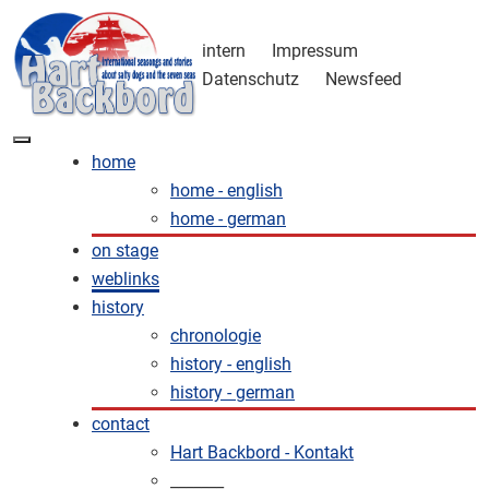
intern
Impressum
Datenschutz
Newsfeed
home
home - english
home - german
on stage
weblinks
history
chronologie
history - english
history - german
contact
Hart Backbord - Kontakt
_______