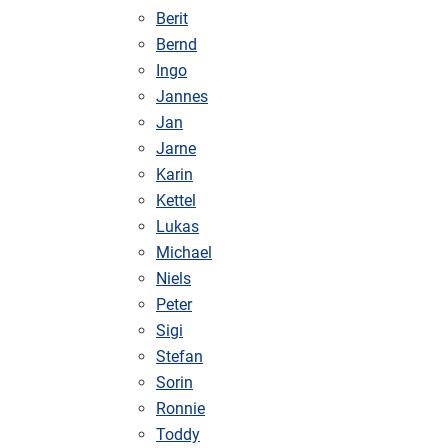
Berit
Bernd
Ingo
Jannes
Jan
Jarne
Karin
Kettel
Lukas
Michael
Niels
Peter
Sigi
Stefan
Sorin
Ronnie
Toddy