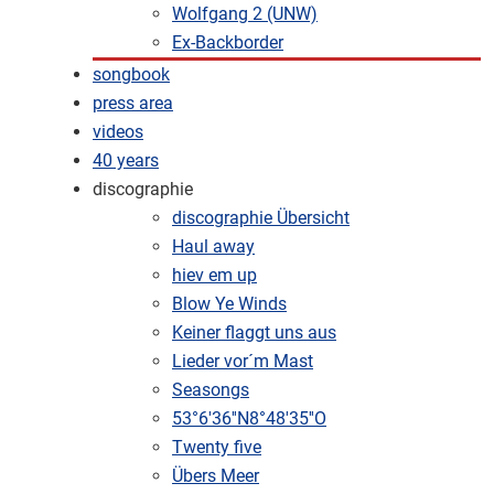
Wolfgang 2 (UNW)
Ex-Backborder
songbook
press area
videos
40 years
discographie
discographie Übersicht
Haul away
hiev em up
Blow Ye Winds
Keiner flaggt uns aus
Lieder vor´m Mast
Seasongs
53°6'36''N8°48'35''O
Twenty five
Übers Meer