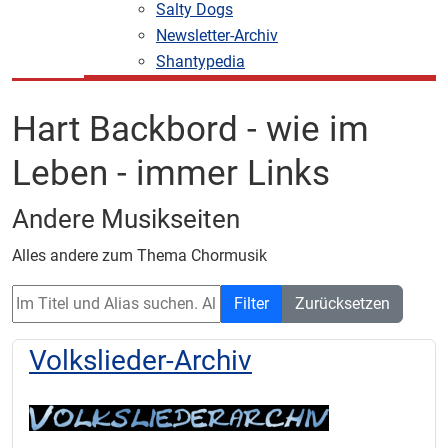
Salty Dogs
Newsletter-Archiv
Shantypedia
Hart Backbord - wie im
Leben - immer Links
Andere Musikseiten
Alles andere zum Thema Chormusik
Im Titel und Alias suchen. Als Präfix „ID:“ verwenden, um nach
Filter
Zurücksetzen
Volkslieder-Archiv