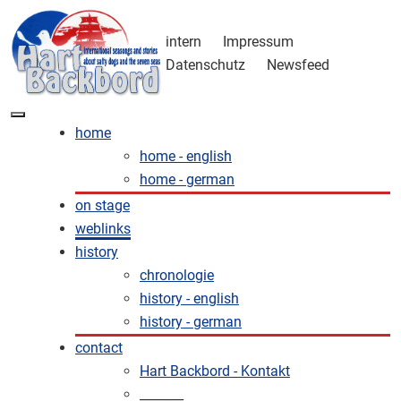
intern
Impressum
Datenschutz
Newsfeed
home
home - english
home - german
on stage
weblinks
history
chronologie
history - english
history - german
contact
Hart Backbord - Kontakt
_______