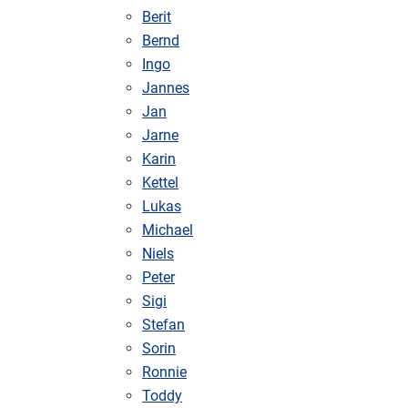
Berit
Bernd
Ingo
Jannes
Jan
Jarne
Karin
Kettel
Lukas
Michael
Niels
Peter
Sigi
Stefan
Sorin
Ronnie
Toddy