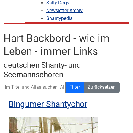
Salty Dogs
Newsletter-Archiv
Shantypedia
Hart Backbord - wie im
Leben - immer Links
deutschen Shanty- und
Seemannschören
Im Titel und Alias suchen. Als Präfix „ID:“ verwenden, um nach
Filter
Zurücksetzen
Bingumer Shantychor