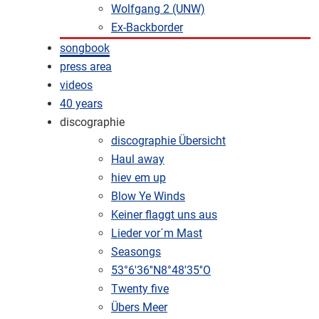
Wolfgang 2 (UNW)
Ex-Backborder
songbook
press area
videos
40 years
discographie
discographie Übersicht
Haul away
hiev em up
Blow Ye Winds
Keiner flaggt uns aus
Lieder vor´m Mast
Seasongs
53°6'36''N8°48'35''O
Twenty five
Übers Meer