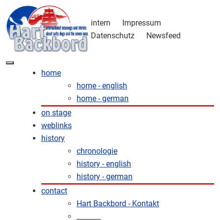
intern
Impressum
Datenschutz
Newsfeed
home
home - english
home - german
on stage
weblinks
history
chronologie
history - english
history - german
contact
Hart Backbord - Kontakt
_______