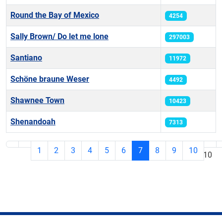
Round the Bay of Mexico
4254
Sally Brown/ Do let me lone
297003
Santiano
11972
Schöne braune Weser
4492
Shawnee Town
10423
Shenandoah
7313
1
2
3
4
5
6
7
8
9
10
Seite 7 von 10