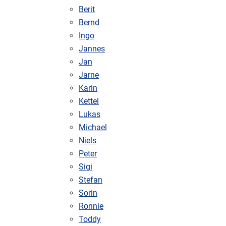
Berit
Bernd
Ingo
Jannes
Jan
Jarne
Karin
Kettel
Lukas
Michael
Niels
Peter
Sigi
Stefan
Sorin
Ronnie
Toddy