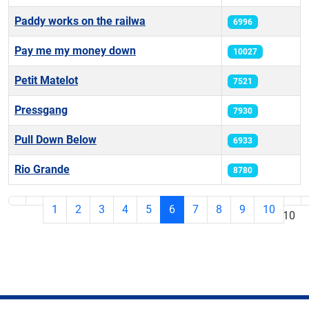
Paddy works on the railwa
6996
Pay me my money down
10027
Petit Matelot
7521
Pressgang
7930
Pull Down Below
6933
Rio Grande
8780
1
2
3
4
5
6
7
8
9
10
Seite 6 von 10