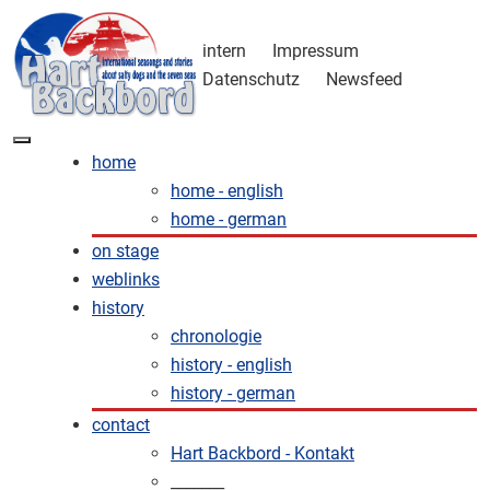
intern
Impressum
Datenschutz
Newsfeed
home
home - english
home - german
on stage
weblinks
history
chronologie
history - english
history - german
contact
Hart Backbord - Kontakt
_______