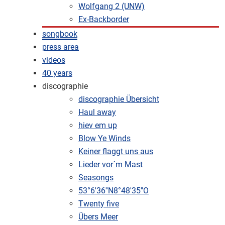
Wolfgang 2 (UNW)
Ex-Backborder
songbook
press area
videos
40 years
discographie
discographie Übersicht
Haul away
hiev em up
Blow Ye Winds
Keiner flaggt uns aus
Lieder vor´m Mast
Seasongs
53°6'36''N8°48'35''O
Twenty five
Übers Meer