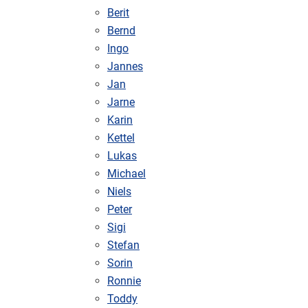
Berit
Bernd
Ingo
Jannes
Jan
Jarne
Karin
Kettel
Lukas
Michael
Niels
Peter
Sigi
Stefan
Sorin
Ronnie
Toddy