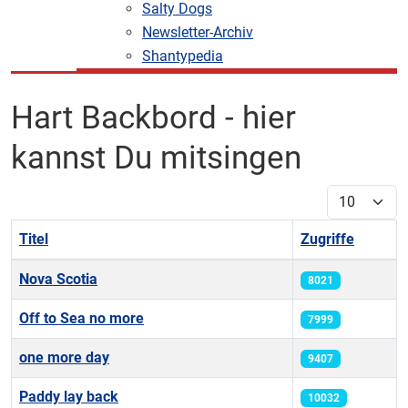
Salty Dogs
Newsletter-Archiv
Shantypedia
Hart Backbord - hier
kannst Du mitsingen
Anzeige #
Titel
Zugriffe
Beiträge
Nova Scotia
8021
Off to Sea no more
7999
one more day
9407
Paddy lay back
10032